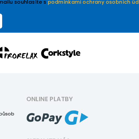
mailu souhlasíte s
podmínkami ochrany osobních úd
ONLINE PLATBY
způsob