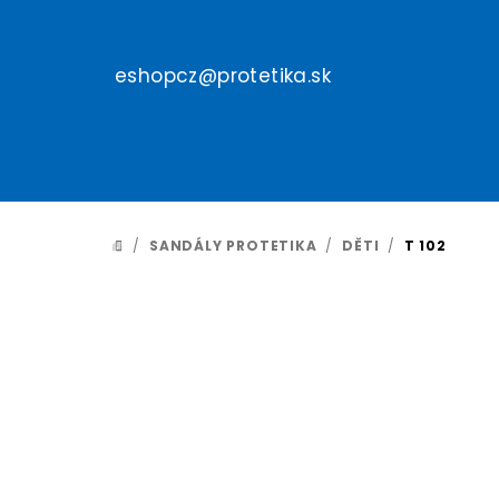
Přejít
na
obsah
eshopcz@protetika.sk
/
SANDÁLY PROTETIKA
/
DĚTI
/
T 102
DOMŮ